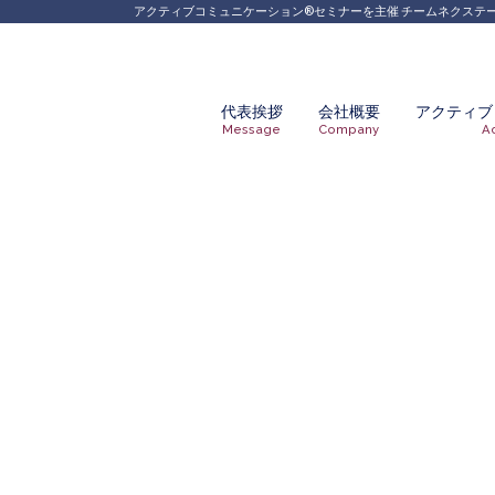
Skip
アクティブコミュニケーション®︎セミナーを主催 チームネクステ
to
content
代表挨拶
会社概要
アクティブ
Message
Company
A