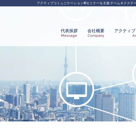
Skip
アクティブコミュニケーション®︎セミナーを主催 チームネクステ
to
content
代表挨拶
会社概要
アクティブ
Message
Company
A